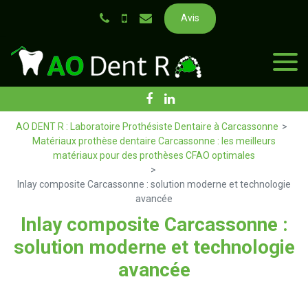
Panneau de gestion des cookies
Avis
AO DENT R : Laboratoire Prothésiste Dentaire à Carcassonne
Matériaux prothèse dentaire Carcassonne : les meilleurs
matériaux pour des prothèses CFAO optimales
Inlay composite Carcassonne : solution moderne et technologie
avancée
Inlay composite Carcassonne :
solution moderne et technologie
avancée