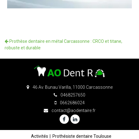
Prothèse dentaire en métal Carcassonne : CRCO et titane,
robuste et durable
46 Av. Bunau Varilla, 11000 Carcassonne
0468257650
0662686024
contact@aodentaire.fr
Activités
Prothésiste dentaire Toulouse